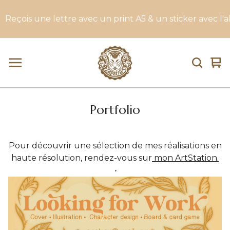
e avec un print A5 & un sticker avec l'abonnement mensu
Vi
0
car
it
Portfolio
Pour découvrir une sélection de mes réalisations en
haute résolution, rendez-vous sur
mon ArtStation.
•