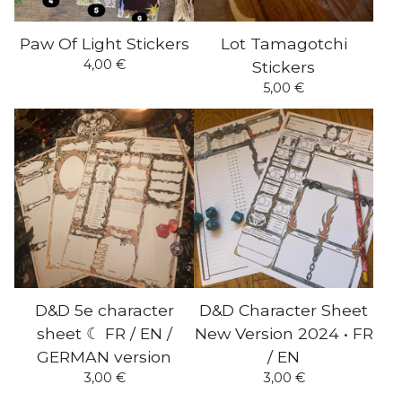
Paw Of Light Stickers
Lot Tamagotchi
4,00
€
Stickers
5,00
€
D&D 5e character
D&D Character Sheet
sheet ☾ FR / EN /
New Version 2024 • FR
GERMAN version
/ EN
3,00
€
3,00
€