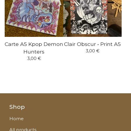
Carte A5 Kpop Demon
Clair Obscur • Print A5
3,00
€
Hunters
3,00
€
Shop
Home
All products