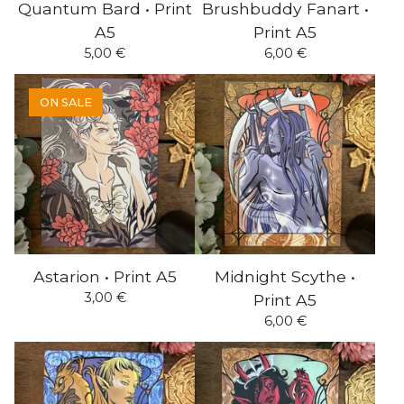
Quantum Bard • Print
Brushbuddy Fanart •
A5
Print A5
5,00
€
6,00
€
ON SALE
Astarion • Print A5
Midnight Scythe •
3,00
€
Print A5
6,00
€