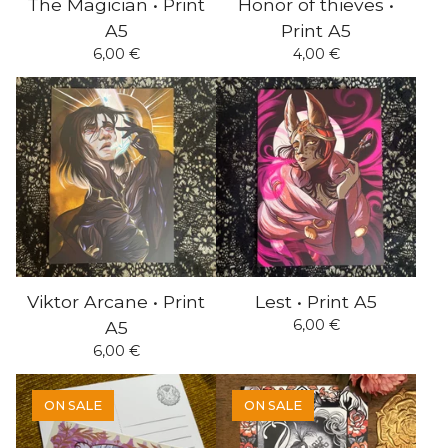
The Magician • Print
Honor of thieves •
A5
Print A5
6,00
€
4,00
€
Viktor Arcane • Print
Lest • Print A5
6,00
€
A5
6,00
€
ON SALE
ON SALE