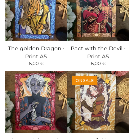
The golden Dragon •
Pact with the Devil •
Print A5
Print A5
6,00
€
6,00
€
ON SALE