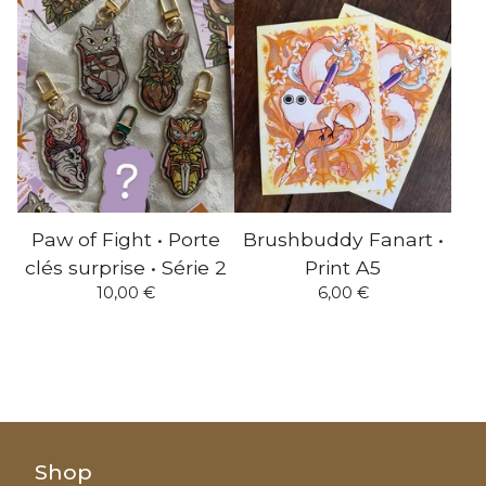
Paw of Fight • Porte
Brushbuddy Fanart •
clés surprise • Série 2
Print A5
10,00
€
6,00
€
Shop