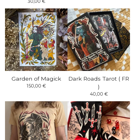
30,00
€
Garden of Magick
Dark Roads Tarot ( FR
150,00
€
)
40,00
€