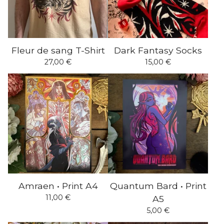
Fleur de sang T-Shirt
Dark Fantasy Socks
27,00
€
15,00
€
Amraen • Print A4
Quantum Bard • Print
11,00
€
A5
5,00
€