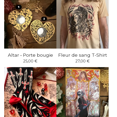
Altar • Porte bougie
Fleur de sang T-Shirt
25,00
€
27,00
€