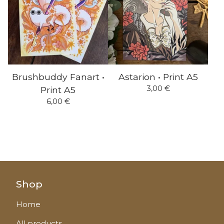
Brushbuddy Fanart •
Astarion • Print A5
3,00
€
Print A5
6,00
€
Shop
Home
All products