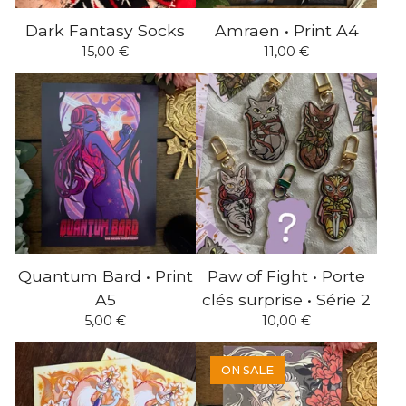
Dark Fantasy Socks
Amraen • Print A4
15,00
€
11,00
€
Quantum Bard • Print
Paw of Fight • Porte
A5
clés surprise • Série 2
5,00
€
10,00
€
ON SALE