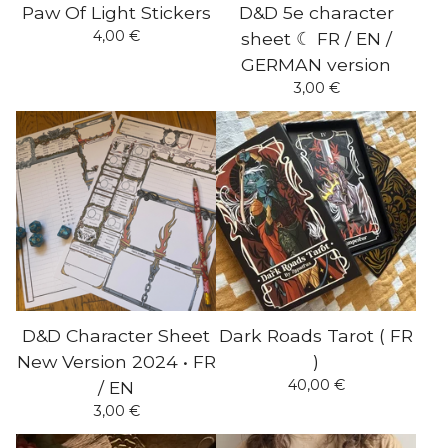
Paw Of Light Stickers
D&D 5e character
4,00
€
sheet ☾ FR / EN /
GERMAN version
3,00
€
D&D Character Sheet
Dark Roads Tarot ( FR
New Version 2024 • FR
)
40,00
€
/ EN
3,00
€