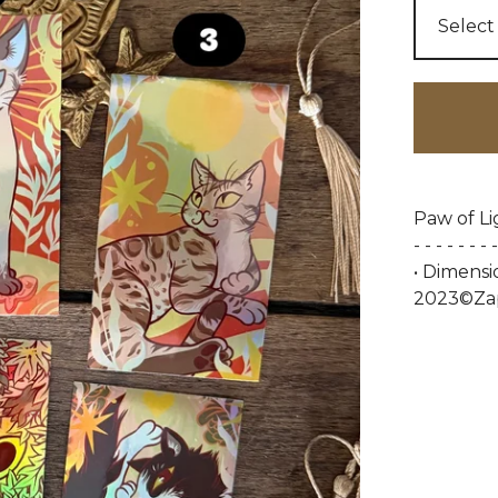
Paw of Li
- - - - - - - -
• Dimensi
2023©Za