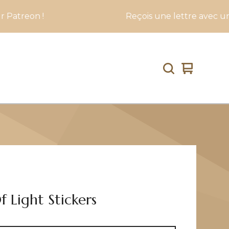
Reçois une lettre avec un print A5 & un
View
0
cart
items
 Light Stickers