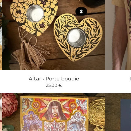
Altar • Porte bougie
25,00
€