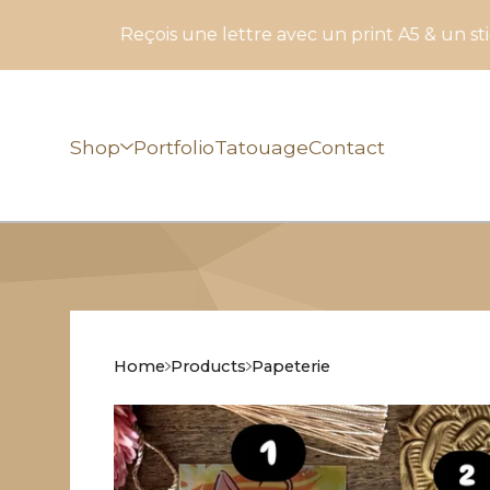
eçois une lettre avec un print A5 & un sticker avec l'a
Shop
Portfolio
Tatouage
Contact
Home
Products
Papeterie