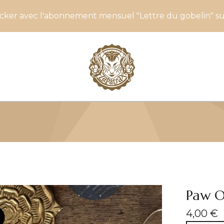
bonnement mensuel "Lettre du gobelin" sur Patreon !
Paw Of
4,00
€