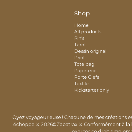
Shop
Home
All products
Pin's
Tarot
Dessin original
Print
Tote bag
Papeterie
Porte Clefs
Textile
Kickstarter only
Oyez voyageur·euse ! Chacune de mes créations est 
échoppe ⚔️ 2026©Zapatrax ⚔️ Conformément à la loi,
exercer ce droit simpleme