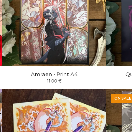
Amraen • Print A4
Qu
11,00
€
ON SALE