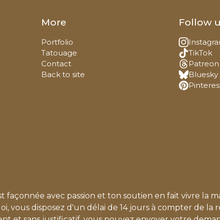
More
Follow 
Portfolio
Instagr
Tatouage
TikTok
Contact
Patreon
Back to site
Bluesky
Pinteres
façonnée avec passion et ton soutien en fait vivre la m
 vous disposez d'un délai de 14 jours à compter de la r
nt et sans justificatif, vous pouvez envoyer votre deman