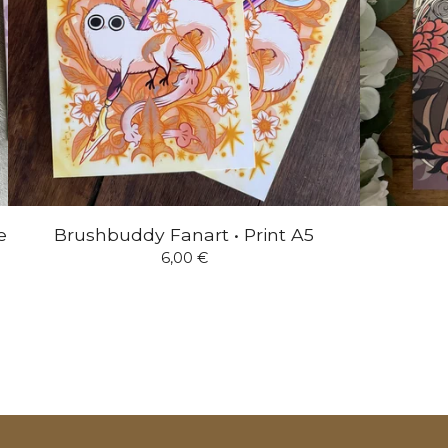
e
Brushbuddy Fanart • Print A5
6,00
€