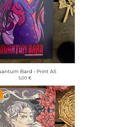
antum Bard • Print A5
5,00
€