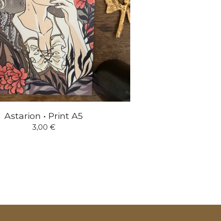
Astarion • Print A5
3,00
€