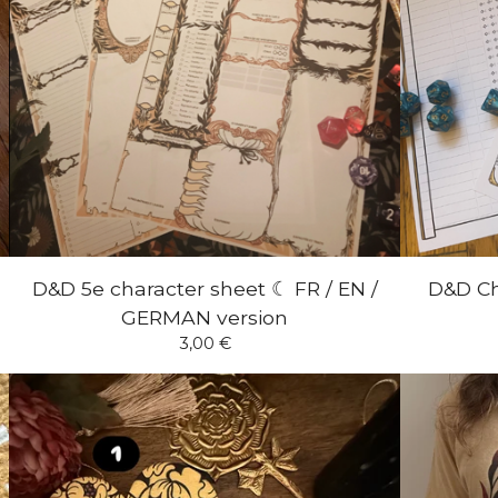
D&D 5e character sheet ☾ FR / EN /
D&D Ch
GERMAN version
3,00
€