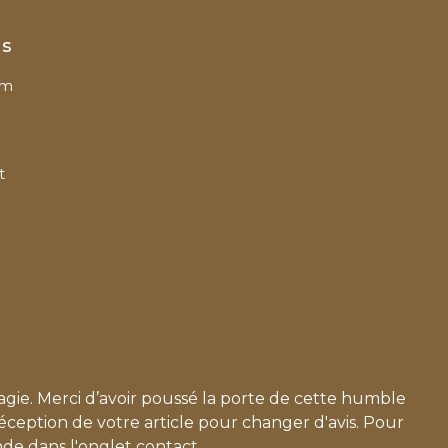
us
am
t
agie. Merci d’avoir poussé la porte de cette humble
éception de votre article pour changer d'avis. Pour
de dans l'onglet contact .