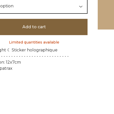
Add to cart
Limited quantities available
ght ☾ Sticker holographique
 - - - - - - - - - - - - - - - - - - - - - - - - - - -
on: 12x7cm
patrax